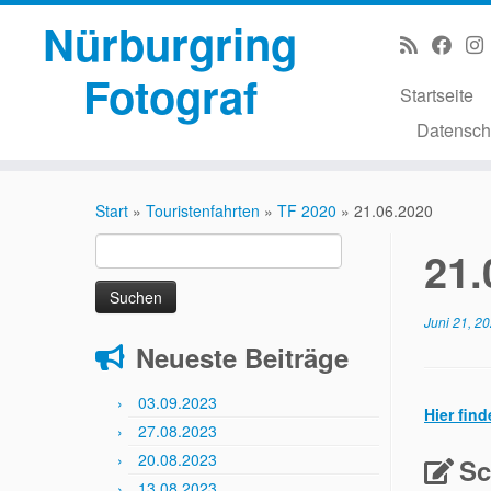
Nürburgring
Fotograf
Startseite
Datensch
Zum
Inhalt
Start
»
Touristenfahrten
»
TF 2020
»
21.06.2020
springen
Suchen
21.
nach:
Juni 21, 2
Neueste Beiträge
03.09.2023
Hier find
27.08.2023
20.08.2023
Sc
13.08.2023