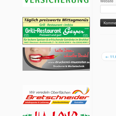
Website
←
11.