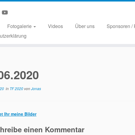
Fotogalerie
Videos
Über uns
Sponsoren / 
utzerklärung
06.2020
020
in
TF 2020
von
Jonas
et Ihr meine Bilder
hreibe einen Kommentar