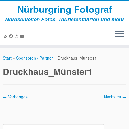
Nürburgring Fotograf
Nordschleifen Fotos, Touristenfahrten und mehr
Zum
Inhalt
Start
»
Sponsoren / Partner
»
Druckhaus_Münster1
springen
Druckhaus_Münster1
← Vorheriges
Nächstes →
Suchen