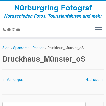
Nürburgring Fotograf
Nordschleifen Fotos, Touristenfahrten und mehr
Zum
Inhalt
Start
»
Sponsoren / Partner
»
Druckhaus_Münster_oS
springen
Druckhaus_Münster_oS
← Vorheriges
Nächstes →
Suchen